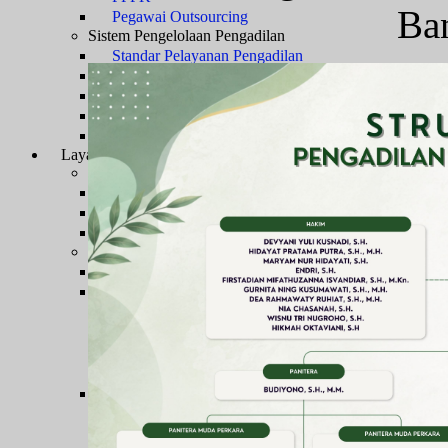
Ba
Pegawai Outsourcing
Sistem Pengelolaan Pengadilan
Standar Pelayanan Pengadilan
Rencana Strategis
Rencana Kerja dan Anggaran
Pengawasan dan Kode Etik Hakim
Monitoring LHKPN DAN LHKSN
Layanan Publik
Informasi & Laporan
Layanan Pengadilan
Waktu Pelayanan
Jadwal Persidangan
Tata Tertib
Informasi & Pengaduan
PPID
Pelayanan Informasi Publik
Form Pengajuan Permohonan Informasi
Bukti Pengajuan Permohonan Informasi
Biaya Permohonan Informasi
Syarat dan Prosedur Pengajuan Keberatan atas Pel
Pengaduan Pelayanan Publik
Mekanisme Pengaduan
Formulir Pengaduan