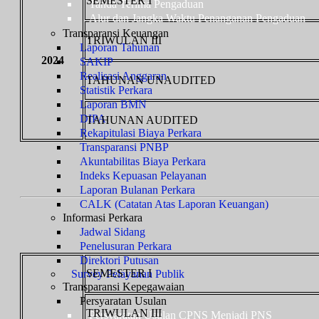
SEMESTER I
Tanda Terima Pengaduan
Alur dan Jangka Waktu Penanganan Pengaduan
Transparansi Keuangan
TRIWULAN III
Laporan Tahunan
2024
SAKIP
Realisasi Anggaran
TAHUNAN UNAUDITED
Statistik Perkara
Laporan BMN
DIPA
TAHUNAN AUDITED
Rekapitulasi Biaya Perkara
Transparansi PNBP
Akuntabilitas Biaya Perkara
Indeks Kepuasan Pelayanan
Laporan Bulanan Perkara
CALK (Catatan Atas Laporan Keuangan)
Informasi Perkara
Jadwal Sidang
Penelusuran Perkara
Direktori Putusan
SEMESTER I
Survey Pelayanan Publik
Transparansi Kepegawaian
Persyaratan Usulan
TRIWULAN III
Persyaratan Usulan CPNS Menjadi PNS