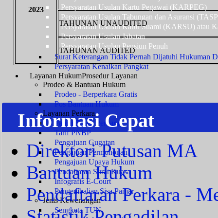
Persyaratan Usulan Kartu Pegawai (KARPEG)
2023
Persyaratan Usulan Tabungan dan Asuransi (TAS
TAHUNAN UNAUDITED
Persyaratan Usulan Kartu Suami (KARSU) atau Ka
Persyaratan Usulan Jabatan
Persyaratan Usulan Pensiun Penuh
TAHUNAN AUDITED
Surat Keterangan Tidak Pernah Dijatuhi Hukuman Di
Persyaratan Kenaikan Pangkat
Layanan Hukum
Prosedur Layanan
Prodeo & Bantuan Hukum
Prodeo - Berperkara Gratis
Pos Bantuan Hukum
Layanan Perkara
Informasi Cepat
Panjar Biaya Perkara
Tarif PNBP
Pengajuan Gugatan
Direktori Putusan MA
Pengajuan Permohonan
Pengajuan Upaya Hukum
Bantuan Hukum
Pendaftaran Surat Kuasa
Infografis E-Court
Pendaftaran Perkara - Me
Pengembalian Sisa Panjar
Jenis Kewenangan
Statistik Pengadilan
Sengketa TUN