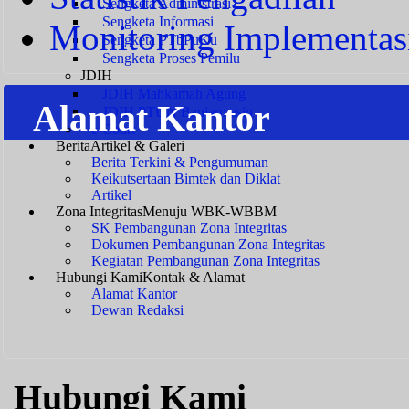
Sengketa Administrasi
Sengketa Informasi
Monitoring Implementas
Sengketa PTbPuKu
Sengketa Proses Pemilu
JDIH
JDIH Mahkamah Agung
Alamat Kantor
JDIH PTUN Banjarmasin
e-Court
Berita
Artikel & Galeri
Berita Terkini & Pengumuman
Keikutsertaan Bimtek dan Diklat
Artikel
Zona Integritas
Menuju WBK-WBBM
SK Pembangunan Zona Integritas
Dokumen Pembangunan Zona Integritas
Kegiatan Pembangunan Zona Integritas
Hubungi Kami
Kontak & Alamat
Alamat Kantor
Dewan Redaksi
Hubungi Kami