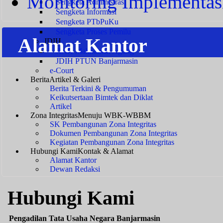
Monitoring Implementas
Sengketa Administrasi
Sengketa Informasi
Sengketa PTbPuKu
Sengketa Proses Pemilu
Alamat Kantor
JDIH
JDIH Mahkamah Agung
JDIH PTUN Banjarmasin
e-Court
Berita
Artikel & Galeri
Berita Terkini & Pengumuman
Keikutsertaan Bimtek dan Diklat
Artikel
Zona Integritas
Menuju WBK-WBBM
SK Pembangunan Zona Integritas
Dokumen Pembangunan Zona Integritas
Kegiatan Pembangunan Zona Integritas
Hubungi Kami
Kontak & Alamat
Alamat Kantor
Dewan Redaksi
Hubungi Kami
Pengadilan Tata Usaha Negara Banjarmasin