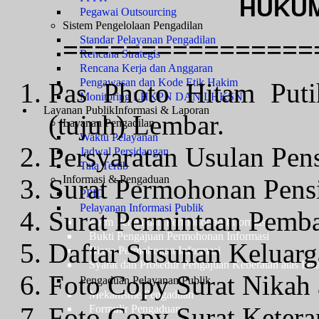
HUKUM
Pegawai Outsourcing
Sistem Pengelolaan Pengadilan
Standar Pelayanan Pengadilan
================
Rencana Strategis
Rencana Kerja dan Anggaran
Pengawasan dan Kode Etik Hakim
Pas Photo Hitam Put
Monitoring LHKPN DAN LHKSN
Layanan Publik
Informasi & Laporan
(tujuh) Lembar.
Layanan Pengadilan
Waktu Pelayanan
Persyaratan Usulan Pens
Jadwal Persidangan
Tata Tertib
Informasi & Pengaduan
Surat Permohonan Pensi
PPID
Pelayanan Informasi Publik
Surat Permintaan Pemba
Form Pengajuan Permohonan Informasi
Bukti Pengajuan Permohonan Informasi
Daftar Susunan Keluarg
Biaya Permohonan Informasi
Syarat dan Prosedur Pengajuan Keberatan atas Pel
Foto Copy Surat Nikah 
Pengaduan Pelayanan Publik
Mekanisme Pengaduan
Foto Copy Surat Keter
Formulir Pengaduan