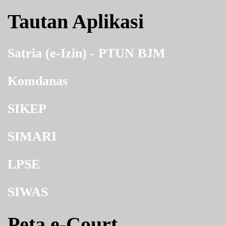
Tautan Aplikasi
Satria (e-Izin) - PTUN BJM
Komdanas
SIKEP
SIMARI
LPSE
SIWAS
Peta e-Court