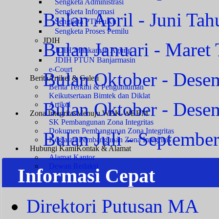
Sengketa Administrasi
Sengketa Informasi
Bulan April - Juni Ta
Sengketa PTbPuKu
Sengketa Proses Pemilu
JDIH
Bulan Januari - Maret
JDIH Mahkamah Agung
JDIH PTUN Banjarmasin
e-Court
Bulan Oktober - Dese
Berita
Artikel & Galeri
Berita Terkini & Pengumuman
Keikutsertaan Bimtek dan Diklat
Bulan Oktober - Dese
Artikel
Zona Integritas
Menuju WBK-WBBM
SK Pembangunan Zona Integritas
Dokumen Pembangunan Zona Integritas
Bulan Juli - Septembe
Kegiatan Pembangunan Zona Integritas
Hubungi Kami
Kontak & Alamat
Alamat Kantor
Dewan Redaksi
Informasi Cepat
Direktori Putusan MA