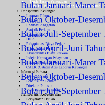
Tanda Terima Pengaduan
Bulan Januari-Maret 
Alur dan Jangka Waktu Penanganan Pengaduan
Transparansi Keuangan
Laporan Tahunan
Bulan Oktober-Desem
SAKIP
Realisasi Anggaran
Statistik Perkara
Bulan Juli-September
Laporan BMN
DIPA
Rekapitulasi Biaya Perkara
Bulan April-Juni Tah
Transparansi PNBP
Akuntabilitas Biaya Perkara
Indeks Kepuasan Pelayanan
Bulan Januari-Maret 
Laporan Bulanan Perkara
CALK (Catatan Atas Laporan Keuangan)
Informasi Perkara
Bulan Oktober-Desem
Jadwal Sidang
Penelusuran Perkara
Direktori Putusan
Bulan Juli-September
Survey Pelayanan Publik
Transparansi Kepegawaian
Persyaratan Usulan
Persyaratan Usulan CPNS Menjadi PNS