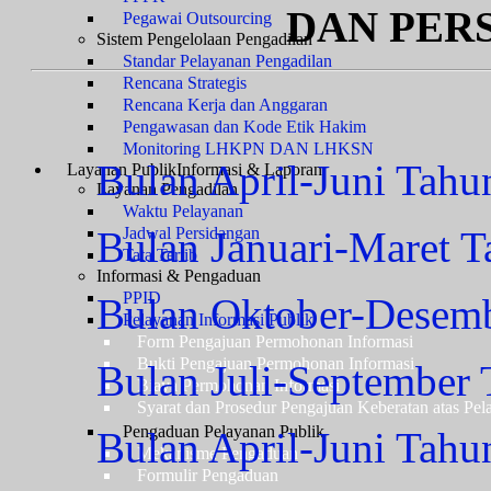
DAN PER
Pegawai Outsourcing
Sistem Pengelolaan Pengadilan
Standar Pelayanan Pengadilan
Rencana Strategis
Rencana Kerja dan Anggaran
Pengawasan dan Kode Etik Hakim
Monitoring LHKPN DAN LHKSN
Bulan April-Juni Tahu
Layanan Publik
Informasi & Laporan
Layanan Pengadilan
Waktu Pelayanan
B
Jadwal Persidangan
ulan Januari-Maret 
Tata Tertib
Informasi & Pengaduan
PPID
Bulan Oktober-Desem
Pelayanan Informasi Publik
Form Pengajuan Permohonan Informasi
Bukti Pengajuan Permohonan Informasi
Bulan Juli-September
Biaya Permohonan Informasi
Syarat dan Prosedur Pengajuan Keberatan atas Pel
Pengaduan Pelayanan Publik
Bulan April-Juni Tahu
Mekanisme Pengaduan
Formulir Pengaduan