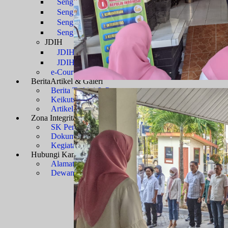
Sengketa Administrasi
Sengketa Informasi
Sengketa PTbPuKu
Sengketa Proses Pemilu
JDIH
JDIH Mahkamah Agung
JDIH PTUN Banjarmasin
e-Court
Berita
Artikel & Galeri
Berita Terkini & Pengumuman
Keikutsertaan Bimtek dan Diklat
Artikel
Zona Integritas
Menuju WBK-WBBM
SK Pembangunan Zona Integritas
Dokumen Pembangunan Zona Integritas
Kegiatan Pembangunan Zona Integritas
Hubungi Kami
Kontak & Alamat
Alamat Kantor
Dewan Redaksi