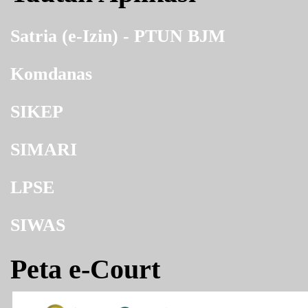
Satria (e-Izin) - PTUN BJM
Komdanas
SIKEP
SIMARI
LPSE
SIWAS
Peta e-Court