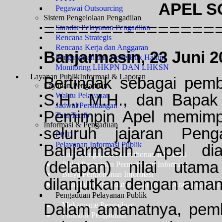
APEL SO
Pegawai Outsourcing
Sistem Pengelolaan Pengadilan
===============
Standar Pelayanan Pengadilan
Rencana Strategis
Rencana Kerja dan Anggaran
Banjarmasin, 23 Juni 2
Pengawasan dan Kode Etik Hakim
Monitoring LHKPN DAN LHKSN
Layanan Publik
Informasi & Laporan
Bertindak sebagai pemb
Layanan Pengadilan
S.H., M.H., dan Bapak
Waktu Pelayanan
Jadwal Persidangan
Pemimpin Apel memimpin
Tata Tertib
Informasi & Pengaduan
seluruh jajaran Pen
PPID
Pelayanan Informasi Publik
Banjarmasin. Apel d
Form Pengajuan Permohonan Informasi
(delapan) nilai ut
Bukti Pengajuan Permohonan Informasi
Biaya Permohonan Informasi
dilanjutkan dengan aman
Syarat dan Prosedur Pengajuan Keberatan atas Pel
Pengaduan Pelayanan Publik
Dalam amanatnya, pembi
Mekanisme Pengaduan
Formulir Pengaduan