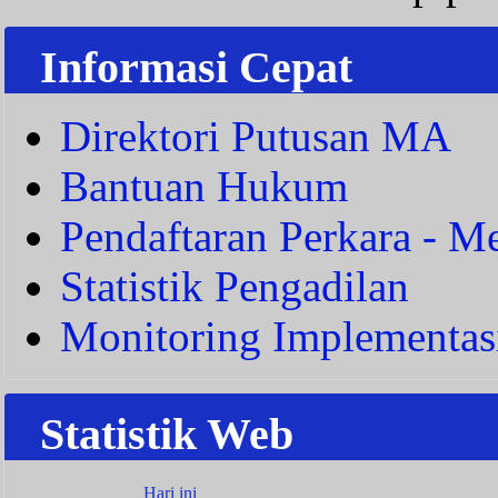
Informasi Cepat
Direktori Putusan MA
Bantuan Hukum
Pendaftaran Perkara - Me
Statistik Pengadilan
Monitoring Implementas
Statistik Web
Hari ini