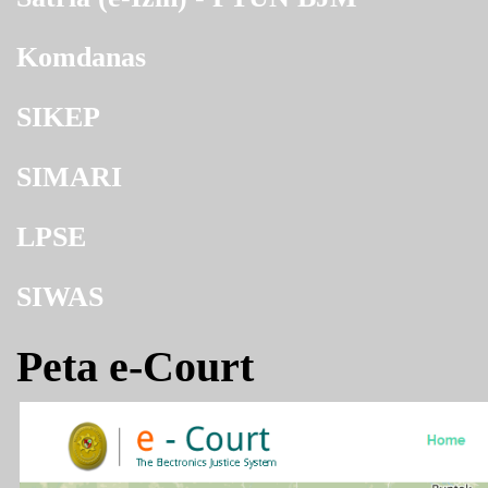
Komdanas
SIKEP
SIMARI
LPSE
SIWAS
Peta e-Court