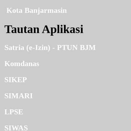
Kota Banjarmasin
Tautan Aplikasi
Satria (e-Izin) - PTUN BJM
Komdanas
SIKEP
SIMARI
LPSE
SIWAS