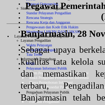
Pegawai Pemerintah
Pegawai Outsourcing
Sistem Pengelolaan Pengadilan
Standar Pelayanan Pengadilan
Rencana Strategis
Rencana Kerja dan Anggaran
Pengawasan dan Kode Etik Hakim
Banjarmasin, 28 No
Monitoring LHKPN DAN LHKSN
Layanan Publik
Informasi & Laporan
Layanan Pengadilan
Waktu Pelayanan
Sebagai upaya berkel
Jadwal Persidangan
Tata Tertib
kualitas tata kelola
Informasi & Pengaduan
PPID
Pelayanan Informasi Publik
dan memastikan kep
Form Pengajuan Permohonan Informasi
Bukti Pengajuan Permohonan Informasi
terbaru, Pengadi
Biaya Permohonan Informasi
Syarat dan Prosedur Pengajuan Keberatan atas Pel
Pengaduan Pelayanan Publik
Banjarmasin telah be
Mekanisme Pengaduan
Formulir Pengaduan