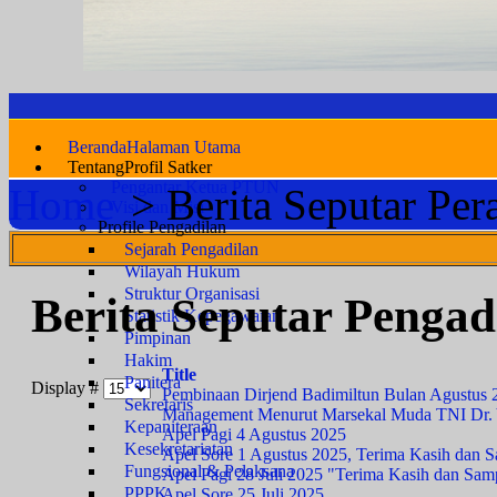
Beranda
Halaman Utama
Tentang
Profil Satker
Pengantar Ketua PTUN
Home
>
Berita Seputar Pera
Visi dan Misi
Profile Pengadilan
MOTTO
Sejarah Pengadilan
Wilayah Hukum
Struktur Organisasi
Berita Seputar Pengad
Statistik Kepegawaian
Pimpinan
Hakim
Title
Panitera
Display #
Pembinaan Dirjend Badimiltun Bulan Agustus 
Sekretaris
Management Menurut Marsekal Muda TNI Dr.
Kepaniteraan
Apel Pagi 4 Agustus 2025
Kesekretariatan
Apel Sore 1 Agustus 2025, Terima Kasih dan 
Fungsional & Pelaksana
Apel Pagi 28 Juli 2025 "Terima Kasih dan Sam
PPPK
Apel Sore 25 Juli 2025