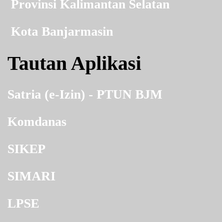
Provinsi Kalimantan Selatan
Kota Banjarmasin
Tautan Aplikasi
Satria (e-Izin) - PTUN BJM
Komdanas
SIKEP
SIMARI
LPSE