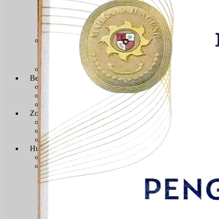
Sengketa Administrasi
Sengketa Informasi
Sengketa PTbPuKu
Sengketa Proses Pemilu
JDIH
JDIH Mahkamah Agung
JDIH PTUN Banjarmasin
e-Court
Berita
Artikel & Galeri
Berita Terkini & Pengumuman
Keikutsertaan Bimtek dan Diklat
Artikel
Zona Integritas
Menuju WBK-WBBM
SK Pembangunan Zona Integritas
Dokumen Pembangunan Zona Integritas
Kegiatan Pembangunan Zona Integritas
Hubungi Kami
Kontak & Alamat
Alamat Kantor
Dewan Redaksi